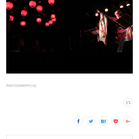
PHOTOGRAPHY
(
19
)